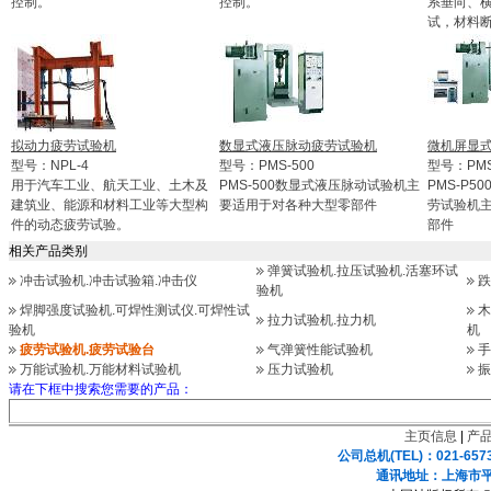
控制。
控制。
系垂向、横
试，材料
拟动力疲劳试验机
数显式液压脉动疲劳试验机
微机屏显
型号：NPL-4
型号：PMS-500
型号：PMS
用于汽车工业、航天工业、土木及
PMS-500数显式液压脉动试验机主
PMS-P
建筑业、能源和材料工业等大型构
要适用于对各种大型零部件
劳试验机
件的动态疲劳试验。
部件
相关产品类别
弹簧试验机.拉压试验机.活塞环试
冲击试验机.冲击试验箱.冲击仪
跌
验机
焊脚强度试验机.可焊性测试仪.可焊性试
木
拉力试验机.拉力机
验机
机
疲劳试验机.疲劳试验台
气弹簧性能试验机
手
万能试验机.万能材料试验机
压力试验机
振
请在下框中搜索您需要的产品：
主页信息
|
产
公司总机(TEL)：021-657
通讯地址：上海市平凉