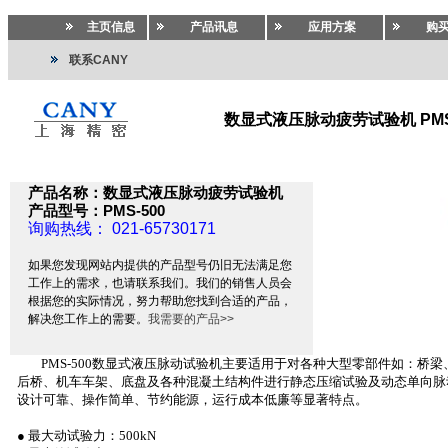
主页信息
产品讯息
应用方案
购
联系CANY
数显式液压脉动疲劳试验机 PMS-
试验机
>>
试验机
>>
疲劳试验机.疲劳试验台
产品名称：数显式液压脉动疲劳试验机
产品型号：PMS-500
询购热线： 021-65730171
如果您发现网站内提供的产品型号仍旧无法满足您
工作上的需求，也请联系我们。我们的销售人员会
根据您的实际情况，努力帮助您找到合适的产品，
解决您工作上的需要。
我需要的产品>>
PMS-500
数显式液压脉动试验机主要适用于对各种大型零部件如：桥梁
后桥、机车车架、底盘及各种混凝土结构件进行静态压缩试验及动态单向脉
设计可靠、操作简单、节约能源，运行成本低廉等显著特点。
●
最大动试验力：
500kN