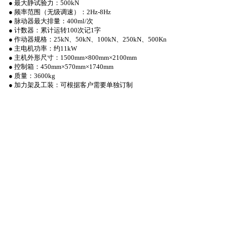
●
最大静试验力：
500kN
●
频率范围（无级调速）：
2Hz-8Hz
●
脉动器最大排量：
400ml/
次
●
计数器：累计运转
100
次记
1
字
●
作动器规格：
25kN
、
50kN
、
100kN
、
250kN
、
500Kn
●
主电机功率：约
11kW
●
主机外形尺寸：
1500mm
×
800mm
×
2100mm
●
控制箱：
450mm
×
570mm
×
1740mm
●
质量：
3600kg
●
加力架及工装：可根据客户需要单独订制