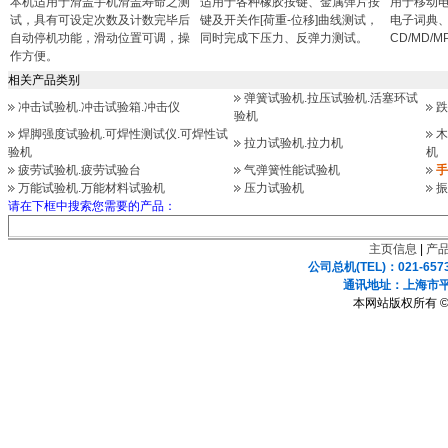
本机适用于滑盖手机滑盖寿命之测
适用于各种橡胶按键、金属弹片按
用于移动
试，具有可设定次数及计数完毕后
键及开关作[荷重-位移]曲线测试，
电子词典
自动停机功能，滑动位置可调，操
同时完成下压力、反弹力测试。
CD/MD/
作方便。
相关产品类别
弹簧试验机.拉压试验机.活塞环试
冲击试验机.冲击试验箱.冲击仪
跌
验机
焊脚强度试验机.可焊性测试仪.可焊性试
木
拉力试验机.拉力机
验机
机
疲劳试验机.疲劳试验台
气弹簧性能试验机
手
万能试验机.万能材料试验机
压力试验机
振
请在下框中搜索您需要的产品：
主页信息
|
产
公司总机(TEL)：021-657
通讯地址：上海市平凉
本网站版权所有 ©