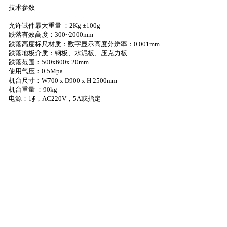
技术参数
允许试件最大重量 ：
2Kg
±
100g
跌落有效高度：
300~
2000mm
跌落高度标尺材质：数字显示高度分辨率：
0.001mm
跌落地板介质：钢板、水泥板、压克力板
跌落范围：
500x600x
20mm
使用气压：
0.5Mpa
机台尺寸：
W700 x D900 x H
2500mm
机台重量 ：
90kg
电源：
1
∮，
AC220V
，
5A
或指定