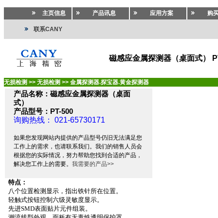
主页信息
产品讯息
应用方案
购
联系CANY
磁感应金属探测器（桌面式） PT
无损检测
>>
无损检测
>>
金属探测器.探宝器.黄金探测器
产品名称：磁感应金属探测器（桌面
式）
产品型号：PT-500
询购热线： 021-65730171
如果您发现网站内提供的产品型号仍旧无法满足您
工作上的需求，也请联系我们。我们的销售人员会
根据您的实际情况，努力帮助您找到合适的产品，
解决您工作上的需要。
我需要的产品>>
特点：
八个位置检测显示，指出铁针所在位置。
轻触式按钮控制六级灵敏度显示。
先进
SMD
表面贴片元件组装。
潮流线型外观，面板有无毒性透明保护罩。