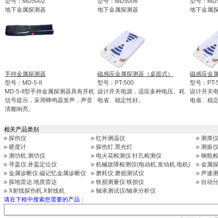
型号：MD5002
型号：MD5006
型号：MD5
地下金属探测器
地下金属探测器
地下金属
手持金属探测器
磁感应金属探测器（桌面式）
磁感应金
型号：MD-5-II
型号：PT-500
型号：PT-
MD-5-II型手持金属探测器具有开机
设计开关电源，适应多种电压、耗
设计开关
信号提示，采用蜂鸣器发声，声音
电省、稳定性好。
电省、稳
清脆响亮。
相关产品类别
探伤仪
红外测温仪
测厚
硬度计
探伤灯.黑光灯
测振仪
测功机.测功仪
电火花检测仪.针孔检测仪
钢瓶检
寻盖仪.井盖定位仪
机械故障检测仪(电动机.发动机.电机)
金属探
金属诊断仪.磁记忆金属诊断仪
磨耗仪.磨损测试仪
声速测
探地雷达.地质雷达
铁损测量仪.铁损仪
自动分
X射线探伤机.X射线机
轴承测试仪/轴承分析仪
请在下框中搜索您需要的产品：