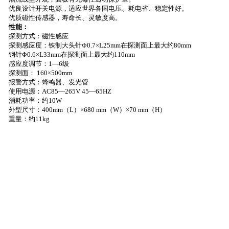
优良设计开关电源，适应世界各国电压、耗电省、稳定性好。
优质磁性传感器，寿命长、灵敏度高。
性能：
探测方式：磁性感应
探测感应度：铁制大头针Φ
0.7×L
25mm
在探测面上最大约
80mm
钢针
Φ0.6×L
33mm
在探测面上最大约
110mm
感应度调节：
1—6
级
探测面：
160×
500mm
报警方式：蜂鸣器、发光管
使用电源：
AC85—265V 45—65HZ
消耗功率：约
10W
外型尺寸：
400mm
（
L
）
×
680 mm
（
W
）
×
70 mm
（
H
）
重量：约
11kg